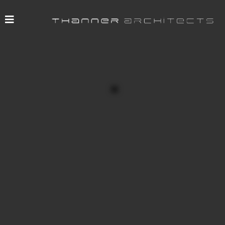
Bauherr: WSF Group
Architekt: Thanner Architects
Projektleitung: Thanner Architects
Baubeginn: 2004
Fertigstellung: 2006
Fläche: ca. 8000 m²