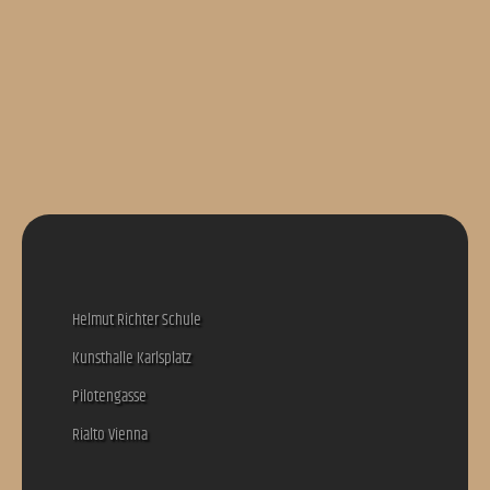
office@thanner-arch.com
Helmut Richter Schule
Kunsthalle Karlsplatz
Pilotengasse
Rialto Vienna