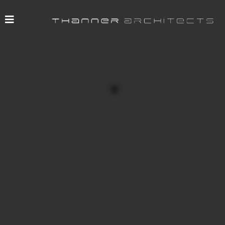
Bauherr: Commerz Real AG Wiesbaden
Architekt: Thanner Architects
Innendesign: Thanner Architects
Projektleitung: Thanner Architects
Haustechnik: HSG Zander
Baubeginn: März 2005