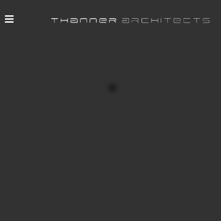
Bauherr: Medox Hotel und Restaurant Betriebs
Architekt: Thanner Architects
Innendesign: Thanner Architects
Projektleitung: Thanner Architects
Statik: DI. Leppa
Haustechnik: LSG Building Solution