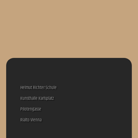
office@thanner-arch.com
Helmut Richter Schule
Kunsthalle Karlsplatz
Pilotengasse
Rialto Vienna