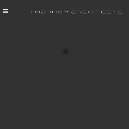
Bauherr: Commerz Real AG Wiesbaden
Architekt: Thanner Architects
Projektleitung: Thanner Architects
Haustechnik: Caliqua Anlagenbau
Baubeginn: 2009
Fertigstellung: 2016