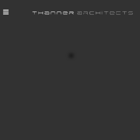
Bauherr: Familie Seiller-Tarbuk
Architekt: Thanner Architects
Projektleitung: Thanner Architects
Statik: DI. Nemec Wien
Baubeginn: April 2001
Fertigstellung: Dezember 2001